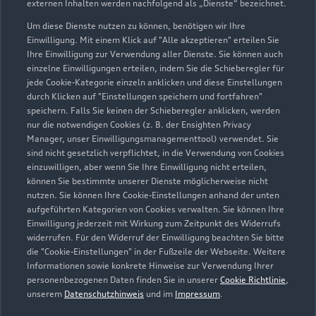
externen Inhalten werden nachfolgend als „Dienste“ bezeichnet.
Dr.-Heinrich-Jasper-Straße 59
38667 Bad Harzburg
Um diese Dienste nutzen zu können, benötigen wir Ihre
Einwilligung. Mit einem Klick auf "Alle akzeptieren" erteilen Sie
Ihre Einwilligung zur Verwendung aller Dienste. Sie können auch
05322 9000
einzelne Einwilligungen erteilen, indem Sie die Schieberegler für
jede Cookie-Kategorie einzeln anklicken und diese Einstellungen
info@autohausscholl.de
durch Klicken auf "Einstellungen speichern und fortfahren"
speichern. Falls Sie keinen der Schieberegler anklicken, werden
nur die notwendigen Cookies (z. B. der Ensighten Privacy
Kontaktdaten herunterladen
Manager, unser Einwilligungsmanagementtool) verwendet. Sie
sind nicht gesetzlich verpflichtet, in die Verwendung von Cookies
einzuwilligen, aber wenn Sie Ihre Einwilligung nicht erteilen,
können Sie bestimmte unserer Dienste möglicherweise nicht
Öffnungszeiten
nutzen. Sie können Ihre Cookie-Einstellungen anhand der unten
aufgeführten Kategorien von Cookies verwalten. Sie können Ihre
Einwilligung jederzeit mit Wirkung zum Zeitpunkt des Widerrufs
widerrufen. Für den Widerruf der Einwilligung beachten Sie bitte
Service
die "Cookie-Einstellungen" in der Fußzeile der Webseite. Weitere
Geschlossen
,
öffnet am
Montag 07:30
Informationen sowie konkrete Hinweise zur Verwendung Ihrer
personenbezogenen Daten finden Sie in unserer
Cookie Richtlinie
,
unserem
Datenschutzhinweis
und im
Impressum
.
Teile & Zubehörverkauf