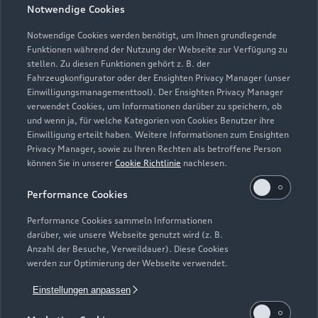
Geschlossen
,
öffnet am
Montag 07:30
Notwendige Cookies
Notwendige Cookies werden benötigt, um Ihnen grundlegende
Funktionen während der Nutzung der Webseite zur Verfügung zu
stellen. Zu diesen Funktionen gehört z. B. der
Fahrzeugkonfigurator oder der Ensighten Privacy Manager (unser
Einwilligungsmanagementtool). Der Ensighten Privacy Manager
Zurück nach oben
verwendet Cookies, um Informationen darüber zu speichern, ob
und wenn ja, für welche Kategorien von Cookies Benutzer ihre
Einwilligung erteilt haben. Weitere Informationen zum Ensighten
Modelle
Privacy Manager, sowie zu Ihren Rechten als betroffene Person
können Sie in unserer
Cookie Richtlinie
nachlesen.
Kaufen & leasen
Alle Modelle
Performance Cookies
Modelle vergleichen
Service & Zubehör
Performance Cookies sammeln Informationen
Neuwagensuche
darüber, wie unsere Webseite genutzt wird (z. B.
Elektromodelle
Anzahl der Besuche, Verweildauer). Diese Cookies
Gebrauchtwagensuche
Support
werden zur Optimierung der Webseite verwendet.
Saisonale Angebote
Plug-in-Hybride
Gebrauchtwagen
Einstellungen anpassen
Audi Services
Über Audi
Kundenservice
Finanzierung