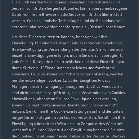
Hierdurch werden Verbindungen zwischen Ihrem Browser und
Servern von Dritten hergestellt und es können personenbezogene
Daten von Ihrem Browser an die Server von Dritten übermittelt
Wir beraten Sie gerne
werden. Cookies, ähnliche Technologien und die Einbindung von
externen Inhalten werden nachfolgend als „Dienste“ bezeichnet.
Hier finden Sie die passenden Ansprechpartnerinnen
Um diese Dienste nutzen zu können, benötigen wir Ihre
und Ansprechpartner.
Einwilligung. Mit einem Klick auf "Alle akzeptieren" erteilen Sie
Ihre Einwilligung zur Verwendung aller Dienste. Sie können auch
einzelne Einwilligungen erteilen, indem Sie die Schieberegler für
Zur Teamübersicht
jede Cookie-Kategorie einzeln anklicken und diese Einstellungen
durch Klicken auf "Einstellungen speichern und fortfahren"
speichern. Falls Sie keinen der Schieberegler anklicken, werden
nur die notwendigen Cookies (z. B. der Ensighten Privacy
Manager, unser Einwilligungsmanagementtool) verwendet. Sie
sind nicht gesetzlich verpflichtet, in die Verwendung von Cookies
einzuwilligen, aber wenn Sie Ihre Einwilligung nicht erteilen,
können Sie bestimmte unserer Dienste möglicherweise nicht
nutzen. Sie können Ihre Cookie-Einstellungen anhand der unten
Serviceberater kontaktieren
aufgeführten Kategorien von Cookies verwalten. Sie können Ihre
Einwilligung jederzeit mit Wirkung zum Zeitpunkt des Widerrufs
widerrufen. Für den Widerruf der Einwilligung beachten Sie bitte
die "Cookie-Einstellungen" in der Fußzeile der Webseite. Weitere