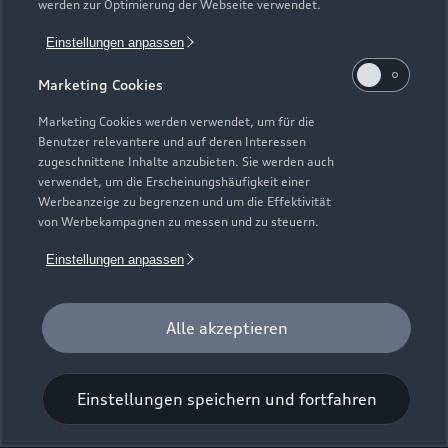
werden zur Optimierung der Webseite verwendet.
Dr.-Heinrich-Jasper-Straße 59
Einstellungen anpassen
38667 Bad Harzburg
Marketing Cookies
05322 9000
Marketing Cookies werden verwendet, um für die
Benutzer relevantere und auf deren Interessen
info@autohausscholl.de
zugeschnittene Inhalte anzubieten. Sie werden auch
verwendet, um die Erscheinungshäufigkeit einer
Werbeanzeige zu begrenzen und um die Effektivität
Kontaktdaten herunterladen
von Werbekampagnen zu messen und zu steuern.
Einstellungen anpassen
Öffnungszeiten
Alle akzeptieren
Service
Geschlossen
,
öffnet am
Montag 07:30
Einstellungen speichern und fortfahren